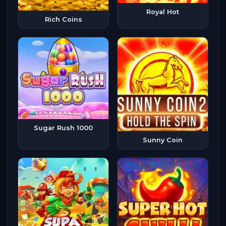
Royal Hot
Rich Coins
Sugar Rush 1000
Sunny Coin