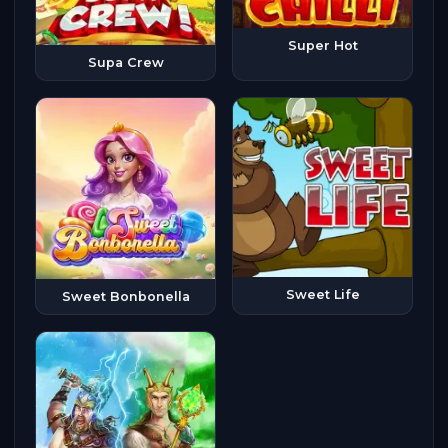
Super Hot
Supa Crew
Sweet Life
Sweet Bonbonella